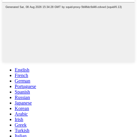
English
French
German
Portuguese
Spanish
Russian
Japanese
Korean
Arabic
Irish
Greek
Turkish
Italian