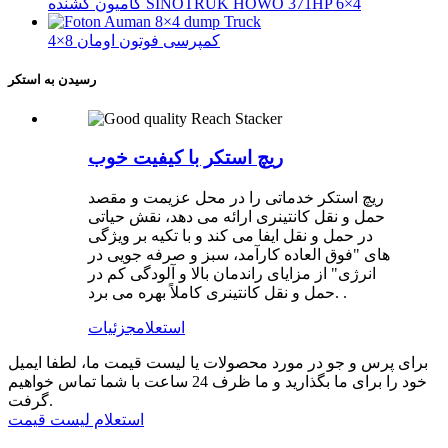
کامیون کشنده SINOTRUK HOWO 371HP 6×4
کمپرسی فوتون اومان 8×4
رسیدن به استکر
ریچ استکر با کیفیت خوب
ریچ استکر خدماتی را در محل عزیمت و مقصد
حمل و نقل کانتینری ارائه می دهد، نقش حیاتی
در حمل و نقل ایفا می کند و با تکیه بر ویژگی
های "فوق العاده کارآمد، سبز و صرفه جویی در
انرژی" از مزایای راندمان بالا و آلودگی کم در
حمل و نقل کانتینری کاملاً بهره می برد. .
استعلام
جزئیات
برای پرس و جو در مورد محصولات یا لیست قیمت ما، لطفا ایمیل
خود را برای ما بگذارید و ما ظرف 24 ساعت با شما تماس خواهیم
گرفت.
استعلام لیست قیمت