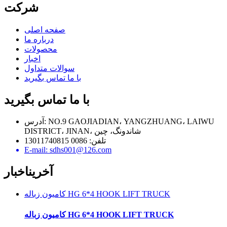
شرکت
صفحه اصلی
درباره ما
محصولات
اخبار
سوالات متداول
با ما تماس بگیرید
با ما تماس بگیرید
آدرس: NO.9 GAOJIADIAN، YANGZHUANG، LAIWU
DISTRICT، JINAN، شاندونگ، چین
تلفن: 0086 13011740815
E-mail: sdhs001@126.com
آخرین
اخبار
کامیون زباله HG 6*4 HOOK LIFT TRUCK
کامیون زباله HG 6*4 HOOK LIFT TRUCK