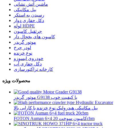
ماشین آتش نشانی
بیل مکانیکی
رسیدن به استکر
دکل حفاری دوار
لوله HDPE
جرثقیل کامیون
کامیون های یخچال دار
موتور گریدر
لودر چرخ
نوع خزنده
خودروی ایسوزو
دکل حفاری آب
کارخانه تراکتورسازی
محصولات ویژه
موتور گریدر G9138 با کیفیت خوب
بیل مکانیکی هیدرولیک نوع خزنده با کارایی بالا
FOTON Auman 6×4 کامیون سوخت 20cbm