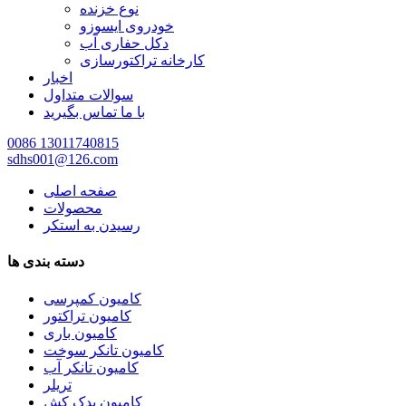
نوع خزنده
خودروی ایسوزو
دکل حفاری آب
کارخانه تراکتورسازی
اخبار
سوالات متداول
با ما تماس بگیرید
0086 13011740815
sdhs001@126.com
صفحه اصلی
محصولات
رسیدن به استکر
دسته بندی ها
کامیون کمپرسی
کامیون تراکتور
کامیون باری
کامیون تانکر سوخت
کامیون تانکر آب
تریلر
کامیون یدک کش