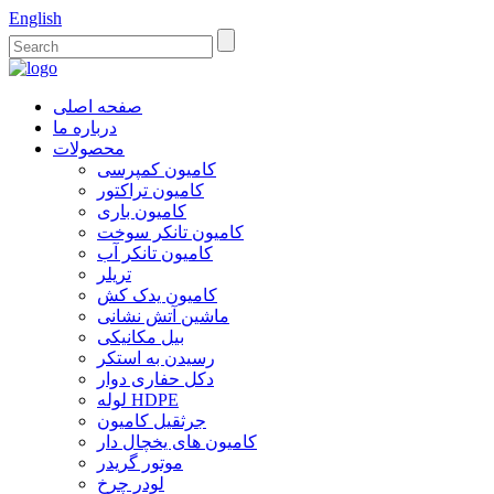
English
صفحه اصلی
درباره ما
محصولات
کامیون کمپرسی
کامیون تراکتور
کامیون باری
کامیون تانکر سوخت
کامیون تانکر آب
تریلر
کامیون یدک کش
ماشین آتش نشانی
بیل مکانیکی
رسیدن به استکر
دکل حفاری دوار
لوله HDPE
جرثقیل کامیون
کامیون های یخچال دار
موتور گریدر
لودر چرخ